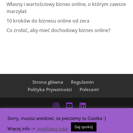
Własny i wartościowy biznes online, o którym zawsze
marzyłaś
10 kroków do biznesu online od zera
Co zrobić, aby mieć dochodowy biznes online?
Strona główna
Regulamin
Polityka Prywatności
Polecam!
Sorry, musisz wiedzieć, że pieczemy tu Ciastka :)
Copyright © RobieTo All rights reserved. | Realizacja:
Daj spokój
Więcej info ->
znajdziesz tutaj
RobieTo