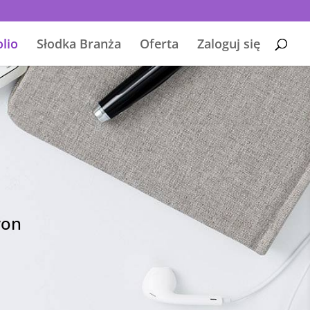
olio
Słodka Branża
Oferta
Zaloguj się
ron