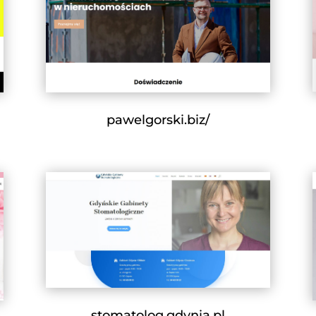
pawelgorski.biz/
stomatolog.gdynia.pl