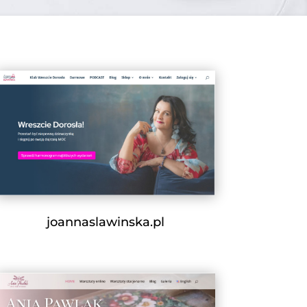
joannaslawinska.pl