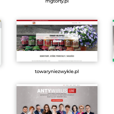
mgtorty.pl
towaryniezwykle.pl