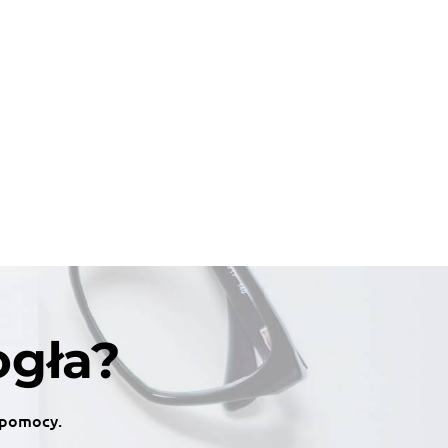
ogła?
z pomocy.