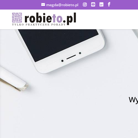
magda@robieto.pl
Wy