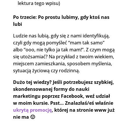
lektura tego wpisu)
Po trzecie: Po prostu lubimy, gdy ktoś nas
lubi
Ludzie nas lubią, gdy się z nami identyfikują,
czyli gdy mogą pomyśleć “mam tak samo”
albo “ooo, nie tylko ja tak mam!”. Z czym mogą
się utożsamiać? Na przykład z twoim wiekiem,
miejscem zamieszkania, sposobem myślenia,
sytuacją życiową czy rodzinną.
Dużo tej wiedzy? Jeśli potrzebujesz szybkiej,
skondensowanej formy do nauki
marketingu poprzez Facebook, weź udział
w moim kursie. Psst… Znalazłaś/eś właśnie
ukrytą promocję
, której na stronie www już
nie ma 🙂