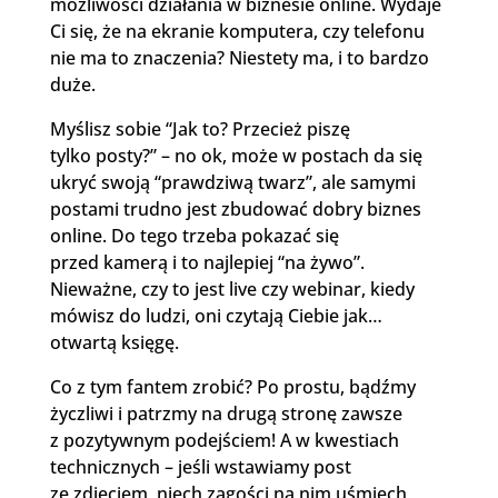
możliwości działania w biznesie online. Wydaje
Ci się, że na ekranie komputera, czy telefonu
nie ma to znaczenia? Niestety ma, i to bardzo
duże.
Myślisz sobie “Jak to? Przecież piszę
tylko posty?” – no ok, może w postach da się
ukryć swoją “prawdziwą twarz”, ale samymi
postami trudno jest zbudować dobry biznes
online. Do tego trzeba pokazać się
przed kamerą i to najlepiej “na żywo”.
Nieważne, czy to jest live czy webinar, kiedy
mówisz do ludzi, oni czytają Ciebie jak…
otwartą księgę.
Co z tym fantem zrobić? Po prostu, bądźmy
życzliwi i patrzmy na drugą stronę zawsze
z pozytywnym podejściem! A w kwestiach
technicznych – jeśli wstawiamy post
ze zdjęciem, niech zagości na nim uśmiech,