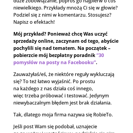
duże zobowiązanie, poproś go najpierw o coś
niewielkiego. Przykłady mnożą Ci się w głowie?
Podziel się z nimi w komentarzu. Stosujesz?
Napisz o efektach!
Mój przykład? Ponieważ chcę Was uczyć
sprzedaży online, zaczynam od tego, abyście
pochylili się nad tematem. Na początek –
pobierzcie mój bezpłatny poradnik
“30
pomysłów na posty na Facebooku”
.
Zauważyłaś/eś, że niektóre reguły wykluczają
się? To też łatwo wyjaśnić. Po prostu
na każdego z nas działa coś innego,
więc trzeba próbować i testować. Jedynym
niewybaczalnym błędem jest brak działania.
Tak, dlatego moja firma nazywa się RobieTo.
Jeśli post Wam się podobał, uznajecie