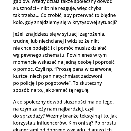
gapiów. Wtedy działa także społeczny dowód
słuszności – nikt nie reaguje, więc chyba
tak trzeba… Co zrobić, aby przerwać to błędne
koło, gdy znajdziemy się w kryzysowej sytuacji?
Jeżeli znajdziesz się w sytuacji zagrożenia,
trudnej lub niechcianej i widzisz że nikt
nie chce podejść i ci pomóc musisz działać
wg pewnego schematu. Powinieneś w tym
momencie wskazać na jedną osobę i poprosić
o pomoc. Czyli np. “Proszę pana w czerwonej
kurtce, niech pan natychmiast zadzwoni
po policję i po pogotowie”. To skuteczny
sposób na to, jak złamać tę regułę.
A co społeczny dowód słuszności ma do tego,
na czym zależy nam najbardziej, czyli
do sprzedaży? Weźmy branżę tekstylną i to, jak
korzysta z influencerów. Kim oni są? Po prostu
ekspertami od dobrego wyglądu, dlatego ich