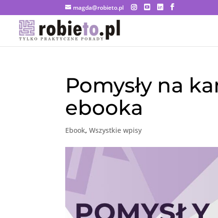
magda@robieto.pl
Pomysły na k
ebooka
Ebook
,
Wszystkie wpisy