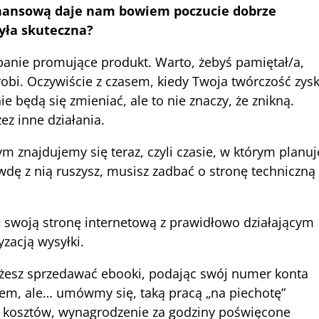
finansową daje nam bowiem poczucie dobrze
była skuteczna?
panie promujące produkt. Warto, żebyś pamiętał/a,
 robi. Oczywiście z czasem, kiedy Twoja twórczość zys
 będą się zmieniać, ale to nie znaczy, że znikną.
ez inne działania.
znajdujemy się teraz, czyli czasie, w którym planuj
dę z nią ruszysz, musisz zadbać o stronę techniczną
ł swoją stronę internetową z prawidłowo działającym
zacją wysyłki.
możesz sprzedawać ebooki, podając swój numer konta
lem, ale… umówmy się, taką pracą „na piechotę”
rot kosztów, wynagrodzenie za godziny poświęcone