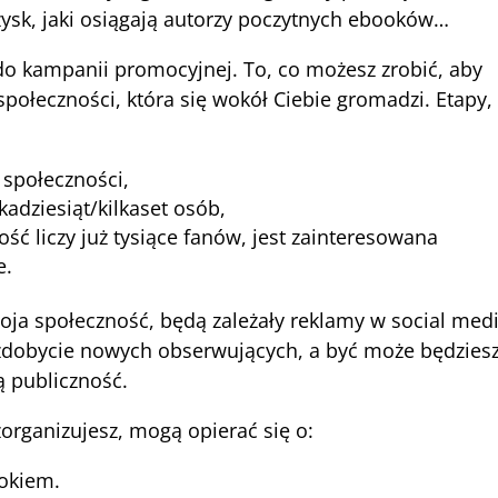
i zysk, jaki osiągają autorzy poczytnych ebooków…
o kampanii promocyjnej. To, co możesz zrobić, aby
ołeczności, która się wokół Ciebie gromadzi. Etapy,
 społeczności,
kadziesiąt/kilkaset osób,
ć liczy już tysiące fanów, jest zainteresowana
e.
oja społeczność, będą zależały reklamy w social medi
zdobycie nowych obserwujących, a być może będzies
 publiczność.
rganizujesz, mogą opierać się o:
okiem.