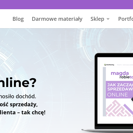
Blog
Darmowe materiały
Sklep
Portf
nline?
ynosiło dochód.
ość sprzedaży,
ienta – tak chcę!