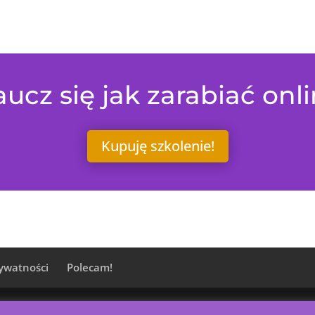
ucz się jak zarabiać onl
Kupuję szkolenie!
rywatności
Polecam!