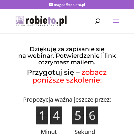
magda@robieto.pl
Dziękuję za zapisanie się
na webinar. Potwierdzenie i link
otzrymasz mailem.
Przygotuj się –
zobacz
poniższe szkolenie:
Propozycja ważna jeszcze przez:
1
1
4
4
5
5
5
6
5
6
Minut
Sekund