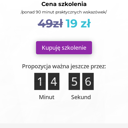
Cena szkolenia
/ponad 90 minut praktycznych wskazówek/
49zł
19 zł
Kupuję szkolenie
Propozycja ważna jeszcze przez:
1
1
4
4
5
5
5
6
5
6
Minut
Sekund