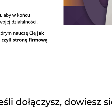
u, aby w końcu
wojej działalności.
którym nauczę Cię
jak
 czyli stronę firmową
eśli dołączysz, dowiesz si