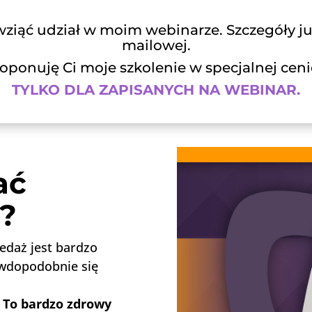
 wziąć udział w moim webinarze. Szczegóły j
mailowej.
onuję Ci moje szkolenie w specjalnej cenie
TYLKO DLA ZAPISANYCH NA WEBINAR.
ać
?
edaż jest bardzo
awdopodobnie się
? To bardzo zdrowy