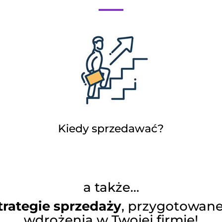
Kiedy sprzedawać?
a także…
rategie sprzedaży
, przygotowan
wdrożenia w Twojej firmie!