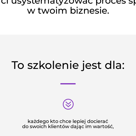
ci usystematyzować proces sp
w twoim biznesie.
To szkolenie jest dla:
?
,
każdego kto chce lepiej docierać
do swoich klientów dając im wartość,