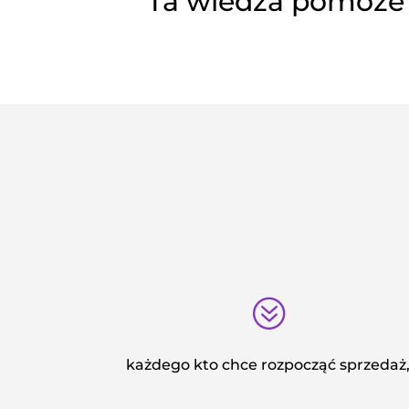
Ta wiedza pomoże 
?
każdego kto chce rozpocząć sprzedaż