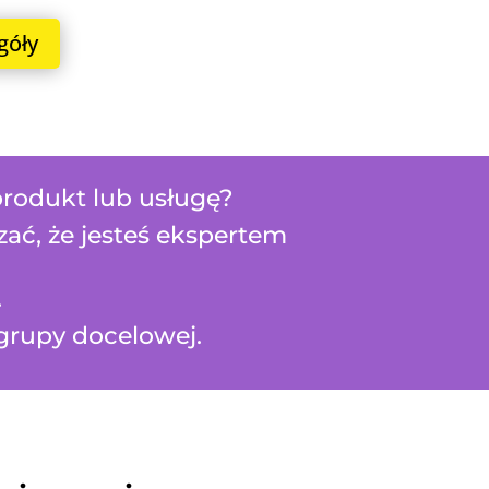
góły
 produkt lub usługę?
azać, że jesteś ekspertem
.
grupy docelowej.