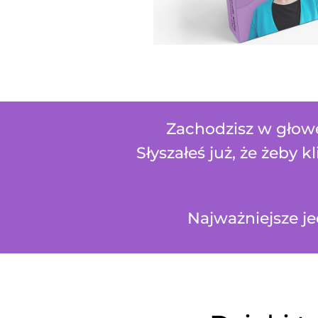
Zachodzisz w głowę 
Słyszałeś już, że żeby k
Najważniejsze j