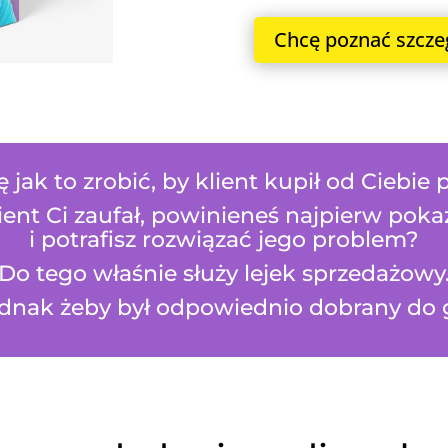
Chcę poznać szcze
jak to zrobić, by klient kupił od Ciebie
lient Ci zaufał, powinieneś najpierw pok
i potrafisz rozwiązać jego problem?
Do tego właśnie służy lejek sprzedażowy
ednak żeby był odpowiednio dobrany do 