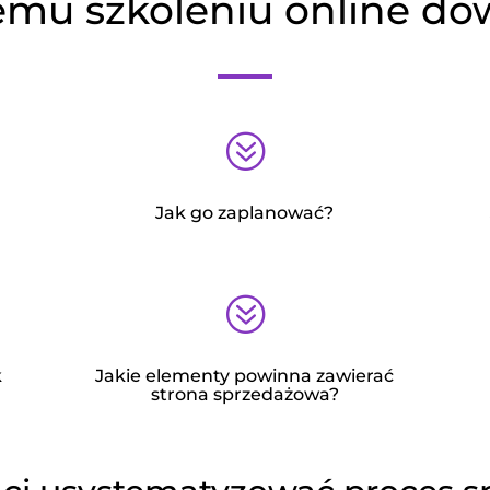
emu szkoleniu online dow
?
Jak go zaplanować?
?
k
Jakie elementy powinna zawierać
strona sprzedażowa?