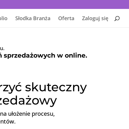
olio
Słodka Branża
Oferta
Zaloguj się
u.
ń sprzedażowych w online.
rzyć skuteczny
rzedażowy
na ułożenie procesu,
entów.