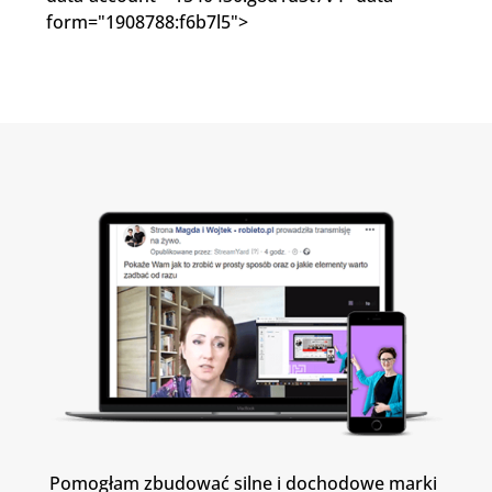
form="1908788:f6b7l5">
Pomogłam zbudować silne i dochodowe marki