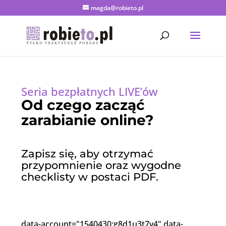
magda@robieto.pl
Seria bezpłatnych LIVE’ów
Od czego zacząć
zarabianie online?
Zapisz się, aby otrzymać
przypomnienie oraz wygodne
checklisty w postaci PDF.
data-account="1540430:g8d1u3t7v4" data-