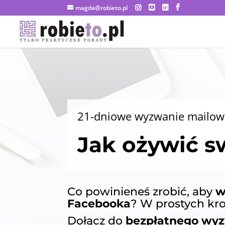
magda@robieto.pl
21-dniowe wyzwanie mailow
Jak ożywić s
Co powinieneś zrobić, aby
w
Facebooka
? W prostych kro
Dołącz do
bezpłatnego wy