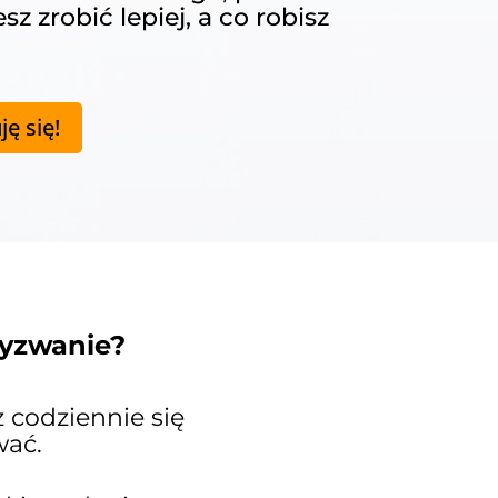
z zrobić lepiej, a co robisz
ję się!
yzwanie?
z codziennie się
wać.