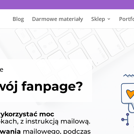
Blog
Darmowe materiały
Sklep
Portf
e
wój fanpage?
ykorzystać moc
kach, z instrukcją mailową.
zwania
mailowego, podczas