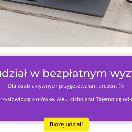
dział w bezpłatnym wy
Dla osób aktywnych przygotowałam prezent 😉
rzysłowiową złotówkę. Ale… cicho sza! Tajemnicę odk
Biorę udział!