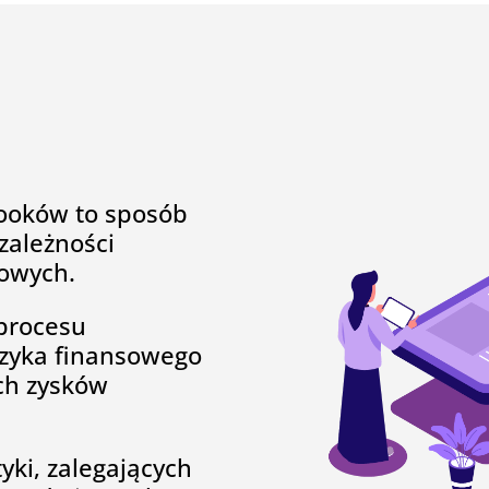
ooków to sposób
zależności
sowych.
procesu
zyka finansowego
ich zysków
yki, zalegających