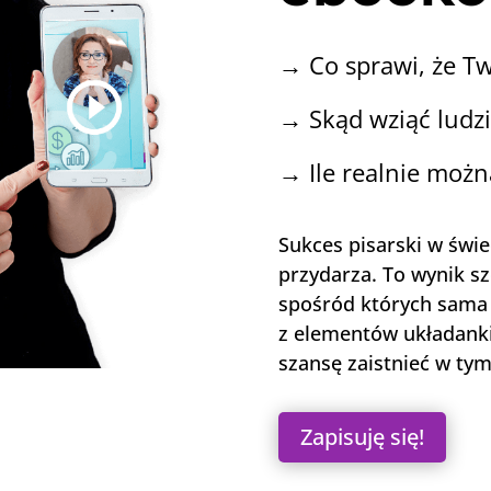
→
Co sprawi, że T
→
Skąd wziąć ludz
→
Ile realnie możn
Sukces pisarski w świec
przydarza. To wynik s
spośród których sama 
z elementów układanki.
szansę zaistnieć w tym
Zapisuję się!