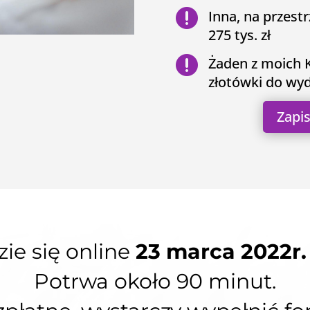

Inna, na przestr
275 tys. zł

Żaden z moich K
złotówki do wy
Zapis
ie się online
23 marca 2022r.
Potrwa około 90 minut.