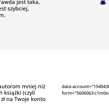
awda jest taka,
st szybciej,
em.
autorom mniej niż
data-account="1540430
książki (czyli
form="5606063:c1m0o
 zł na Twoje konto