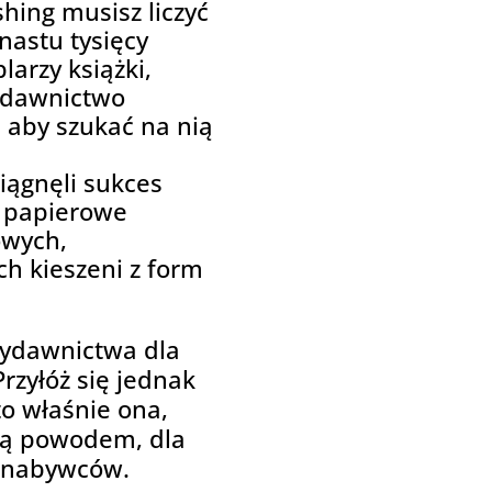
shing musisz liczyć
nastu tysięcy
larzy książki,
wydawnictwo
, aby szukać na nią
siągnęli sukces
i papierowe
owych,
ch kieszeni z form
wydawnictwa dla
Przyłóż się jednak
to właśnie ona,
ędą powodem, dla
e nabywców.