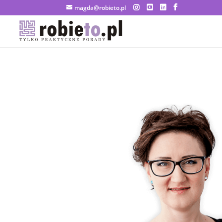
magda@robieto.pl