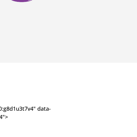
:g8d1u3t7v4" data-
4">