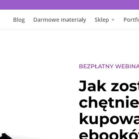
Blog
Darmowe materiały
Sklep
Portf
BEZPŁATNY WEBIN
Jak zos
chętni
kupow
ebook