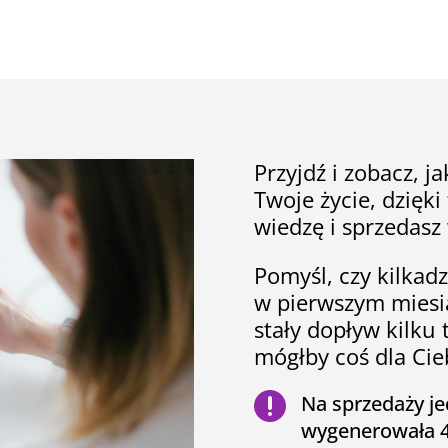
Przyjdź i zobacz, j
Twoje życie, dzięki
wiedzę i sprzedasz
Pomyśl, czy kilkadz
w pierwszym miesi
stały dopływ kilku 
mógłby coś dla Cie

Na sprzedaży je
wygenerowała 49