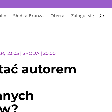
olio
Słodka Branża
Oferta
Zaloguj się
AR,
23.03 |
ŚRODA | 20.00
tać autorem
e
anych
ów?